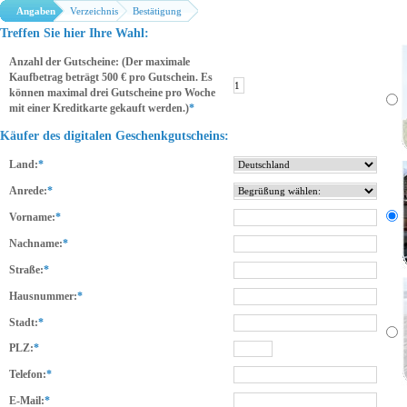
Angaben
Verzeichnis
Bestätigung
Treffen Sie hier Ihre Wahl:
Anzahl der Gutscheine: (Der maximale
Kaufbetrag beträgt 500 € pro Gutschein. Es
können maximal drei Gutscheine pro Woche
mit einer Kreditkarte gekauft werden.)
*
Käufer des digitalen Geschenkgutscheins:
Land:
*
Anrede:
*
Vorname:
*
Nachname:
*
Straße:
*
Hausnummer:
*
Stadt:
*
PLZ:
*
Telefon:
*
E-Mail:
*